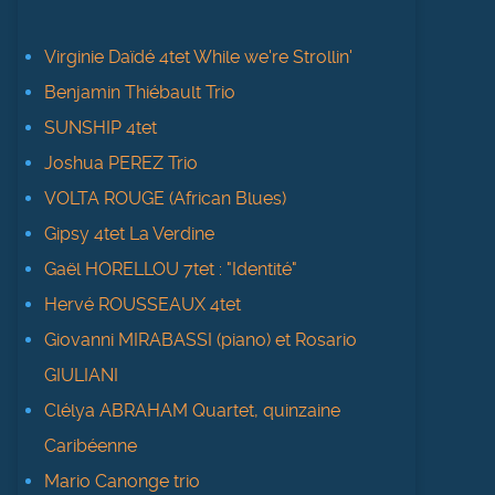
Virginie Daïdé 4tet While we're Strollin'
Benjamin Thiébault Trio
SUNSHIP 4tet
Joshua PEREZ Trio
VOLTA ROUGE (African Blues)
Gipsy 4tet La Verdine
Gaël HORELLOU 7tet : "Identité"
Hervé ROUSSEAUX 4tet
Giovanni MIRABASSI (piano) et Rosario
GIULIANI
Clélya ABRAHAM Quartet, quinzaine
Caribéenne
Mario Canonge trio