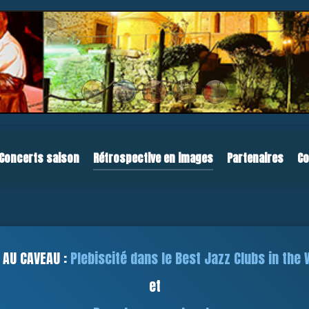
Concerts saison
Rétrospective en images
Partenaires
Co
 AU CAVEAU :
Plebiscité dans le Best Jazz Clubs in the 
et