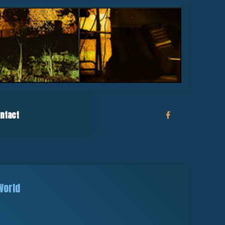
ntact
World