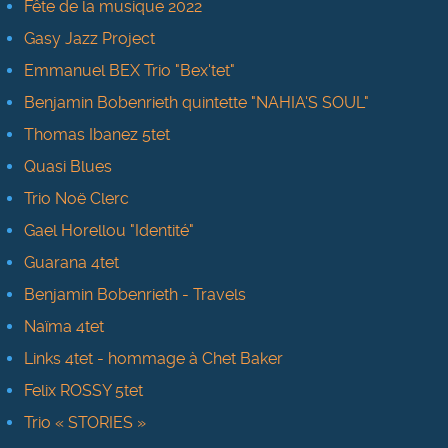
Fête de la musique 2022
Gasy Jazz Project
Emmanuel BEX Trio "Bex'tet"
Benjamin Bobenrieth quintette "NAHIA'S SOUL"
Thomas Ibanez 5tet
Quasi Blues
Trio Noë Clerc
Gael Horellou "Identité"
Guarana 4tet
Benjamin Bobenrieth - Travels
Naïma 4tet
Links 4tet - hommage à Chet Baker
Felix ROSSY 5tet
Trio « STORIES »