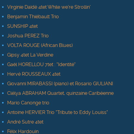
Virginie Daïdé 4tet While we're Strollin'
Benjamin Thiébault Trio
SUNSHIP 4tet
Joshua PEREZ Trio
VOLTA ROUGE (African Blues)
Gipsy 4tet La Verdine
Gaël HORELLOU 7tet : "Identité"
Hervé ROUSSEAUX 4tet
Giovanni MIRABASSI (piano) et Rosario GIULIANI
Clélya ABRAHAM Quartet, quinzaine Caribéenne
Mario Canonge trio
Antoine HERVIER Trio "Tribute to Eddy Louiss"
André Sutre 4tet
Félix Hardouin