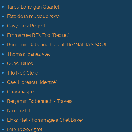
Tarel/Lonergan Quartet
Fête de la musique 2022
Gasy Jazz Project
Emmanuel BEX Trio "Bex'tet"
Benjamin Bobenrieth quintette "NAHIA'S SOUL"
Thomas Ibanez 5tet
Quasi Blues
Trio Noë Clerc
Gael Horellou "Identité"
Guarana 4tet
Benjamin Bobenrieth - Travels
Naïma 4tet
Links 4tet - hommage à Chet Baker
Felix ROSSY 5tet